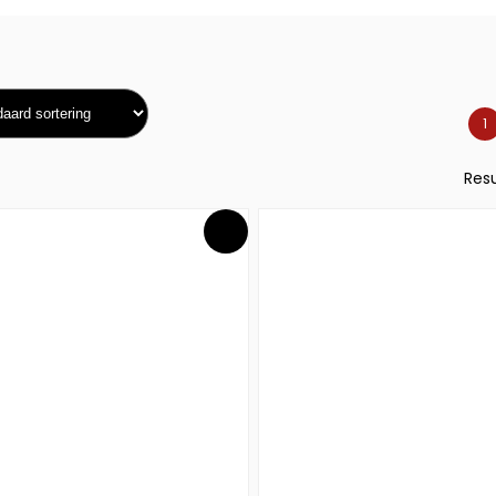
1
Resu