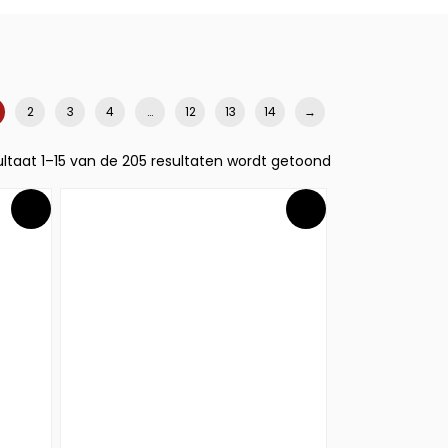
2
3
4
…
12
13
14
→
ltaat 1–15 van de 205 resultaten wordt getoond