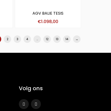
AGV BALIE TESIS
€
1.098,00
2
3
4
…
12
13
14
→
Volg ons