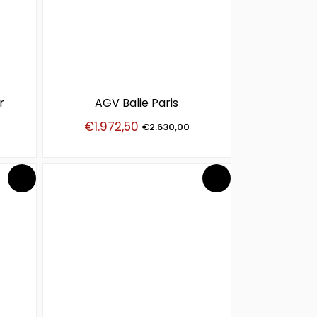
r
AGV Balie Paris
€
1.972,50
€
2.630,00