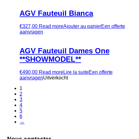
AGV Fauteuil Bianca
€
327,00
Read more
Ajouter au panier
Een offerte
aanvragen
AGV Fauteuil Dames One
**SHOWMODEL**
€
490,00
Read more
Lire la suite
Een offerte
aanvragen
Uitverkocht
1
2
3
4
5
6
→
Nous contacter