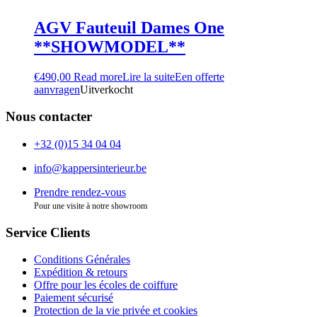
AGV Fauteuil Dames One
**SHOWMODEL**
€
490,00
Read more
Lire la suite
Een offerte
aanvragen
Uitverkocht
Nous contacter
+32 (0)15 34 04 04
info@kappersinterieur.be
Prendre rendez-vous
Pour une visite à notre showroom
Service Clients
Conditions Générales
Expédition & retours
Offre pour les écoles de coiffure
Paiement sécurisé
Protection de la vie privée et cookies