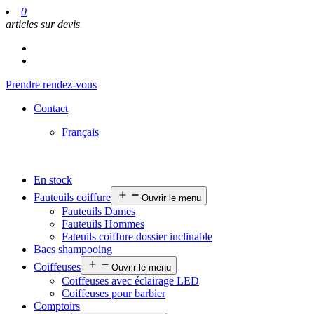
0
articles sur devis
Prendre rendez-vous
Contact
Français
En stock
Fauteuils coiffure
Ouvrir le menu
Fauteuils Dames
Fauteuils Hommes
Fateuils coiffure dossier inclinable
Bacs shampooing
Coiffeuses
Ouvrir le menu
Coiffeuses avec éclairage LED
Coiffeuses pour barbier
Comptoirs