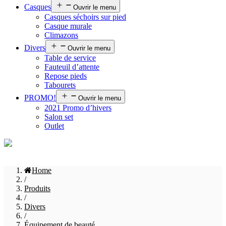
Casques
Ouvrir le menu
Casques séchoirs sur pied
Casque murale
Climazons
Divers
Ouvrir le menu
Table de service
Fauteuil d’attente
Repose pieds
Tabourets
PROMO!
Ouvrir le menu
2021 Promo d’hivers
Salon set
Outlet
Home
/
Produits
/
Divers
/
Équipement de beauté