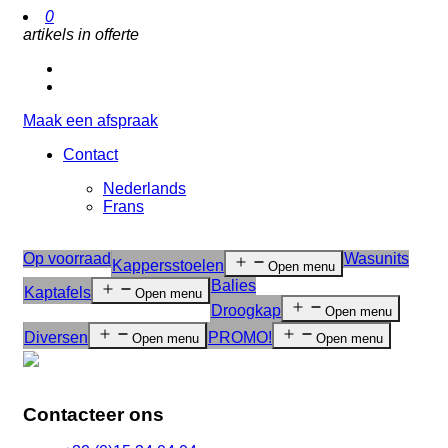
0
artikels in offerte
Maak een afspraak
Contact
Nederlands
Frans
Op voorraad
Wasunits
Kappersstoelen
Open menu
Balies
Kaptafels
Open menu
Droogkap
Open menu
Diversen
PROMO!
Open menu
Open menu
Contacteer ons