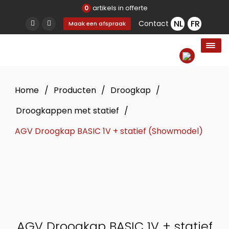
artikels in offerte
0
Contact
Maak een afspraak
Home
/
Producten
/
Droogkap
/
Droogkappen met statief
/
AGV Droogkap BASIC 1V + statief (Showmodel)
AGV Droogkap BASIC 1V + statief