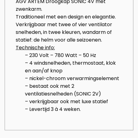
AGV ARTEM Droogkap SONIC 4V met
zwenkarm.
Traditioneel met een
design en elegantie.
Verkrijgbaar met
twee of vier
ventilator
snelheden,
in twee kleuren
, wandarm
of
statief
​​:
de
helm voor
alle
seizoenen.
Technische info:
– 230 Volt – 780 Watt – 50 Hz
– 4 windsnelheden, thermostaat, klok
en aan/af knop
– nickel-chroom verwarmingselement
– bestaat ook met 2
ventilatiesnelheden (SONIC 2V)
– verkrijgbaar ook met luxe statief
– Levertijd 3 à 4 weken.