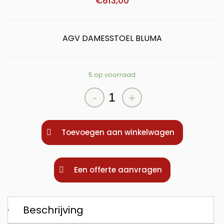
€
813,00
AGV DAMESSTOEL BLUMA
5 op voorraad
AGV
-
+
DAMESSTOEL
BLUMA
aantal
Toevoegen aan winkelwagen
Een offerte aanvragen
Beschrijving