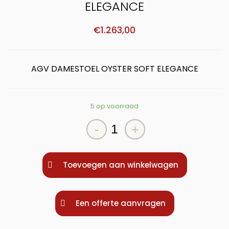
ELEGANCE
€
1.263,00
AGV DAMESTOEL OYSTER SOFT ELEGANCE
5 op voorraad
AGV
-
+
DAMESTOEL
OYSTER
SOFT
ELEGANCE
Toevoegen aan winkelwagen
aantal
Een offerte aanvragen