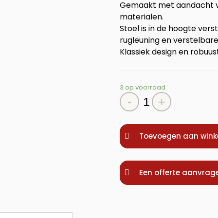
Gemaakt met aandacht vo
materialen.
Stoel is in de hoogte ver
rugleuning en verstelbare
Klassiek design en robu
3 op voorraad
Kappersstoel
-
+
Armando
aantal
Toevoegen aan win
Een offerte aanvrag