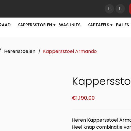
RAAD
KAPPERSSTOELEN
WASUNITS
KAPTAFELS
BALIES
▼
▼
/
Herenstoelen
/
Kappersstoel Armando
Kappersst
€
1.190,00
Heren Kappersstoel Arm
Heel knap combinatie van