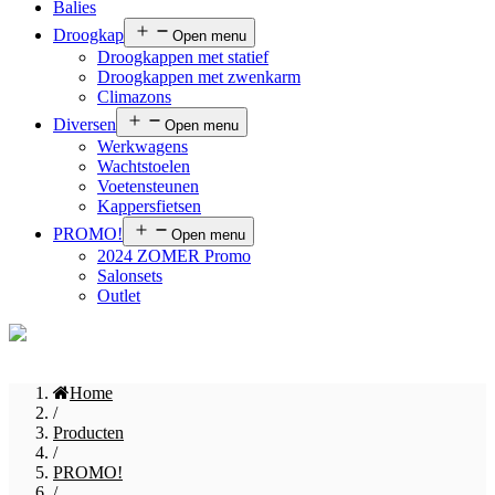
Balies
Droogkap
Open menu
Droogkappen met statief
Droogkappen met zwenkarm
Climazons
Diversen
Open menu
Werkwagens
Wachtstoelen
Voetensteunen
Kappersfietsen
PROMO!
Open menu
2024 ZOMER Promo
Salonsets
Outlet
Home
/
Producten
/
PROMO!
/