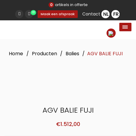
artikels in offerte
0
18
Contact
Maak een afspraak
Home
/
Producten
/
Balies
/
AGV BALIE FUJI
AGV BALIE FUJI
€
1.512,00