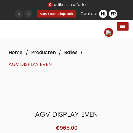
artikels in offerte
0
Contact
Maak een afspraak
Home
/
Producten
/
Balies
/
AGV DISPLAY EVEN
AGV DISPLAY EVEN
€
965,00