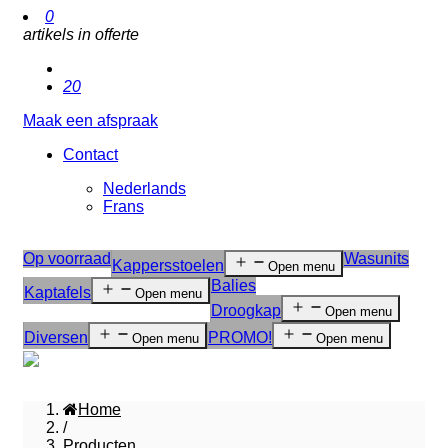
0
artikels in offerte
20
Maak een afspraak
Contact
Nederlands
Frans
Op voorraad
Wasunits
Kappersstoelen
Open menu
Balies
Kaptafels
Open menu
Droogkap
Open menu
Diversen
PROMO!
Open menu
Open menu
Home
/
Producten