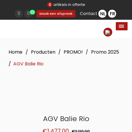
artikels in offerte
0
22
Contact
Maak een afspraak
Home
/
Producten
/
PROMO!
/
Promo 2025
/
AGV Balie Rio
AGV Balie Rio
€
1.477,00
€
2.110,00