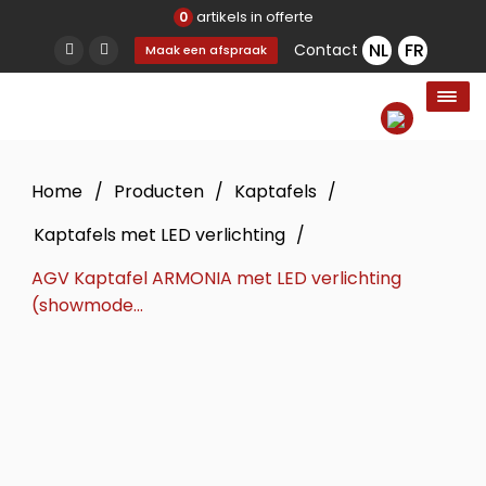
artikels in offerte
0
Contact
Maak een afspraak
Home
/
Producten
/
Kaptafels
/
Kaptafels met LED verlichting
/
AGV Kaptafel ARMONIA met LED verlichting
(showmode...